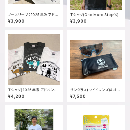
ノースリーブ（2025年版 アドベ
Tシャツ(One More Step①)
ンチャー）
¥3,900
¥3,900
Tシャツ(2026年版 アドベンチ
サングラス(ワイドレンズ)＆オリ
ャー)
ジナル巾着付
¥4,200
¥7,500