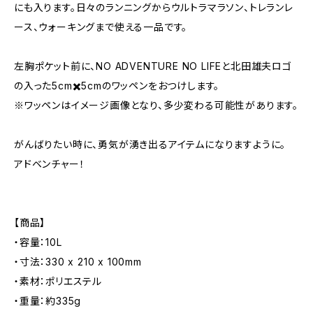
にも入ります。日々のランニングからウルトラマラソン、トレランレ
ース、ウォーキングまで使える一品です。
左胸ポケット前に、NO ADVENTURE NO LIFEと北田雄夫ロゴ
の入った5cm✖️5cmのワッペンをおつけします。
※ワッペンはイメージ画像となり、多少変わる可能性があります。
がんばりたい時に、勇気が湧き出るアイテムになりますように。
アドベンチャー！
【商品】
・容量：10L
・寸法：330 x 210 x 100mm
・素材：ポリエステル
・重量：約335g