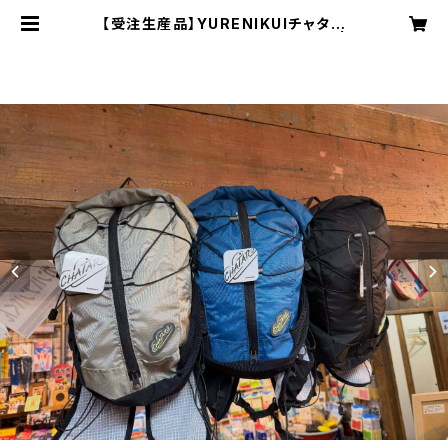
【受注生産品】YURENIKUIチャタロ
ー10L アドベンチャーエディション |
ADVENTURE SHOP