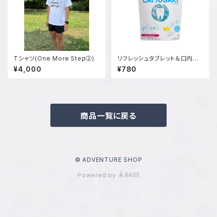
Tシャツ(One More Step②)
リフレッシュタブレット＆口内ケ
ア
¥4,000
¥780
商品一覧に戻る
© ADVENTURE SHOP
Powered by